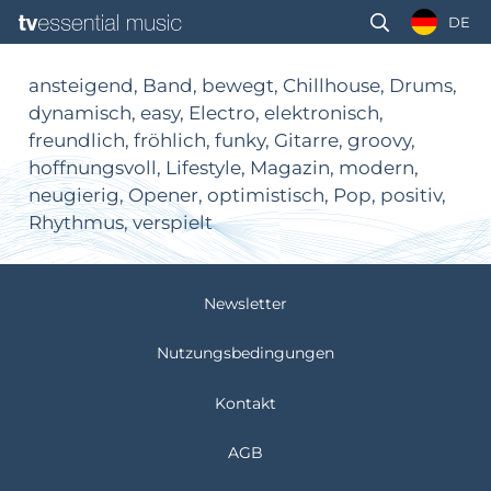
DE
ansteigend, Band, bewegt, Chillhouse, Drums,
dynamisch, easy, Electro, elektronisch,
freundlich, fröhlich, funky, Gitarre, groovy,
hoffnungsvoll, Lifestyle, Magazin, modern,
neugierig, Opener, optimistisch, Pop, positiv,
Rhythmus, verspielt
Newsletter
Nutzungsbedingungen
Kontakt
AGB